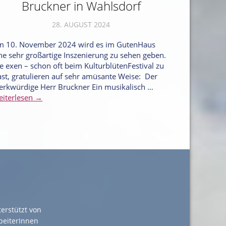
Bruckner in Wahlsdorf
28. AUGUST 2024
m 10. November 2024 wird es im GutenHaus
ne sehr großartige Inszenierung zu sehen geben.
e exen – schon oft beim KulturblütenFestival zu
st, gratulieren auf sehr amüsante Weise: Der
rkwürdige Herr Bruckner Ein musikalisch …
iterlesen →
terstützt von
rbeiterInnen