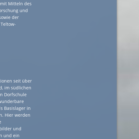
mit Mitteln des
Forschung und
sowie der
 Teltow-
tionen seit über
d, im südlichen
n Dorfschule
 wunderbare
s Basislager in
n. Hier werden
e
bilder und
n und ein