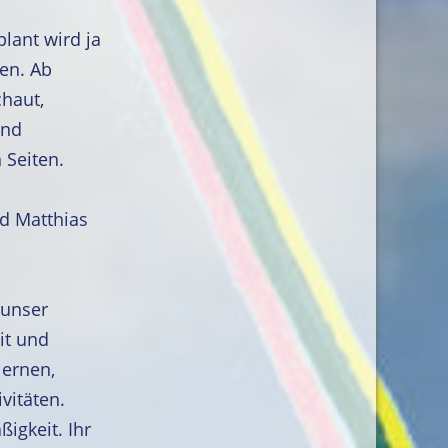
lant wird ja
en. Ab
chaut,
und
 Seiten.
nd Matthias
unser
it und
lernen,
vitäten.
igkeit. Ihr