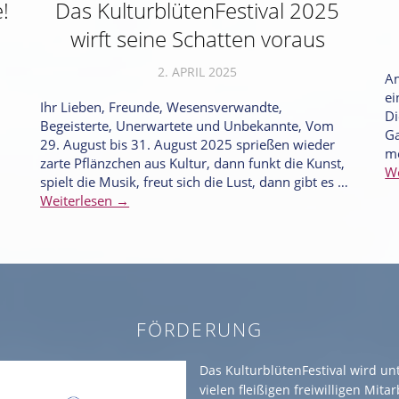
!
Das KulturblütenFestival 2025
wirft seine Schatten voraus
2. APRIL 2025
.
A
ei
Ihr Lieben, Freunde, Wesensverwandte,
Di
Begeisterte, Unerwartete und Unbekannte, Vom
Ga
29. August bis 31. August 2025 sprießen wieder
me
zarte Pflänzchen aus Kultur, dann funkt die Kunst,
We
spielt die Musik, freut sich die Lust, dann gibt es …
Weiterlesen →
FÖRDERUNG
Das KulturblütenFestival wird un
vielen fleißigen freiwilligen Mita