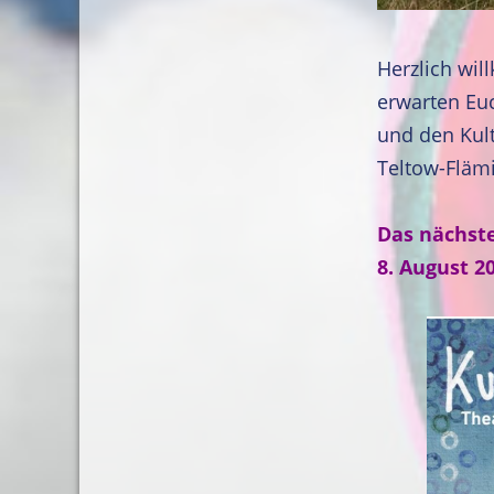
Herzlich wil
erwarten Eu
und den Kul
Teltow-Fläm
Das nächste
8. August 2