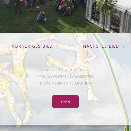
← VORHERIGES BILD
NÄCHSTES BILD →
© 2026 KULTURBLÜTENFESTIVAL
PROUDLY POWERED BY
WORDPRESS
THEME: MEOLA VON
ELMASTUDIO
OBEN