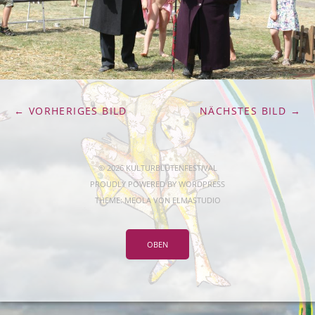
← VORHERIGES BILD
NÄCHSTES BILD →
© 2026 KULTURBLÜTENFESTIVAL
PROUDLY POWERED BY
WORDPRESS
THEME: MEOLA VON
ELMASTUDIO
OBEN