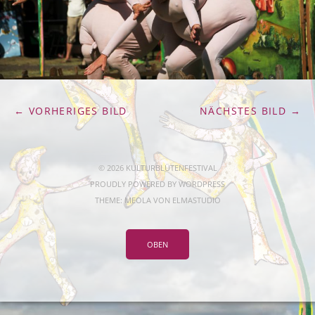
← VORHERIGES BILD
NÄCHSTES BILD →
© 2026 KULTURBLÜTENFESTIVAL
PROUDLY POWERED BY
WORDPRESS
THEME: MEOLA VON
ELMASTUDIO
OBEN