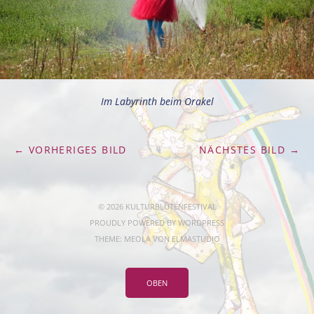
Im Labyrinth beim Orakel
← VORHERIGES BILD
NÄCHSTES BILD →
© 2026 KULTURBLÜTENFESTIVAL
PROUDLY POWERED BY
WORDPRESS
THEME: MEOLA VON
ELMASTUDIO
OBEN