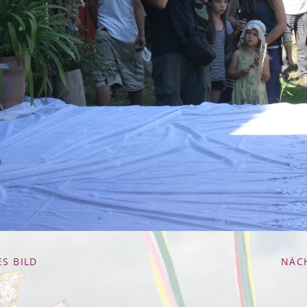
S BILD
NÄC