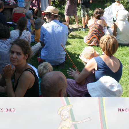
S BILD
NÄC