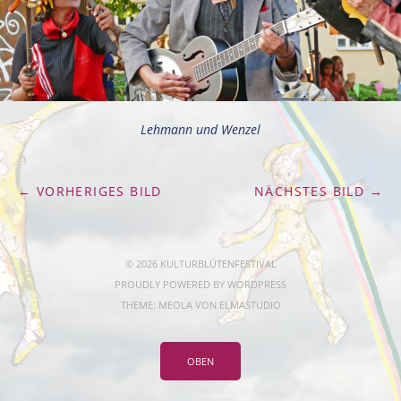
Lehmann und Wenzel
← VORHERIGES BILD
NÄCHSTES BILD →
© 2026 KULTURBLÜTENFESTIVAL
PROUDLY POWERED BY
WORDPRESS
THEME: MEOLA VON
ELMASTUDIO
OBEN