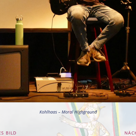
Kohlhaas – Moral Highground
S BILD
NÄC